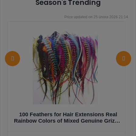
Season's Trending
25 února 2026 21:14
Highlight Ombre Glueless Wigs Human
Hair Pre Plucked Pre Cut 200% Density
5x5 HD Lace Closure Wigs Human Hair
P4/27 Colored Honey Blonde Body Wave