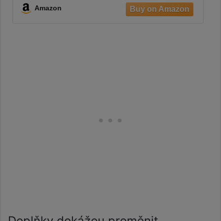
Lace Front Wigs Human Hair for Women
Amazon
(30 Inch)
Doplňky dokážou proměnit