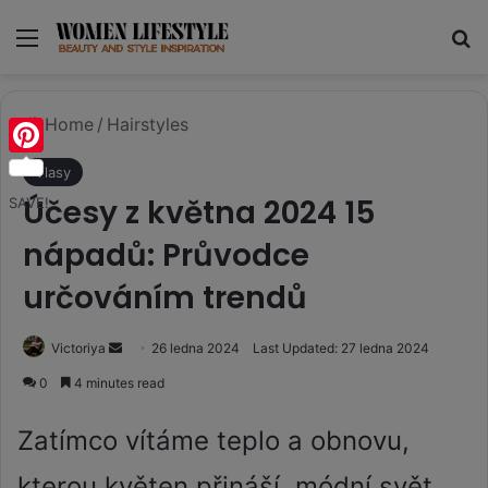
Menu
Se
Home
/
Hairstyles
Pinterest
Vlasy
Účesy z května 2024 15
SAVE!
nápadů: Průvodce
určováním trendů
Send
Victoriya
26 ledna 2024
Last Updated: 27 ledna 2024
an
0
4 minutes read
email
Zatímco vítáme teplo a obnovu,
kterou květen přináší, módní svět