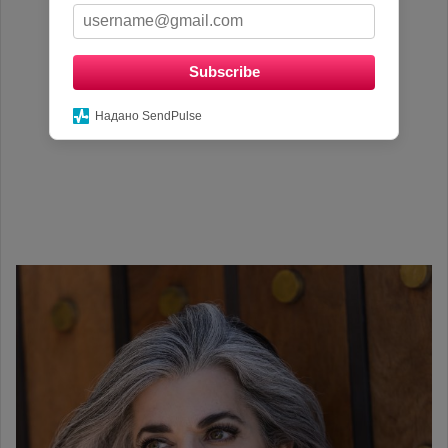
Subscribe
Надано SendPulse