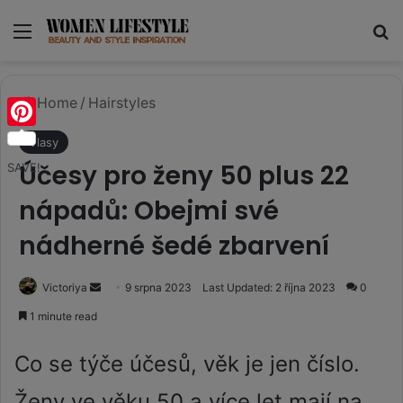
Menu
Se
Home
/
Hairstyles
Pinterest
Vlasy
Účesy pro ženy 50 plus 22
SAVE!
nápadů: Obejmi své
nádherné šedé zbarvení
Send
Victoriya
9 srpna 2023
Last Updated: 2 října 2023
0
an
1 minute read
email
Co se týče účesů, věk je jen číslo.
Ženy ve věku 50 a více let mají na