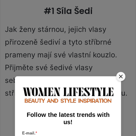
#1 Síla Šedi
Jak ženy stárnou, jejich vlasy
přirozeně šediví a tyto stříbrné
prameny mají své vlastní kouzlo.
Přijměte své šedivé vlasy
sebevědomě a zvažte stylové
střihy, které podtrhnou jejich krásu.
Follow the latest trends with
us!
E-mail.
*