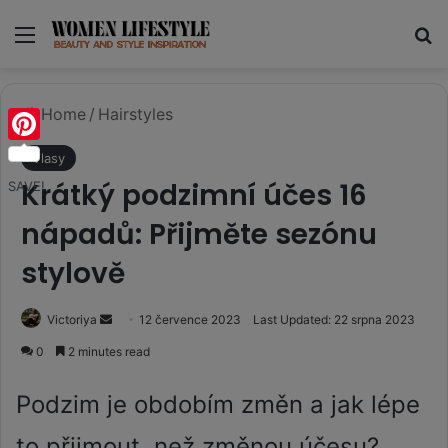
Menu
Se
Home
/
Hairstyles
Pinterest
Vlasy
Krátký podzimní účes 16
SAVE!
nápadů: Přijměte sezónu
stylově
Send
Victoriya
12 července 2023
Last Updated: 22 srpna 2023
an
0
2 minutes read
email
Podzim je obdobím změn a jak lépe
to přijmout, než změnou účesu?