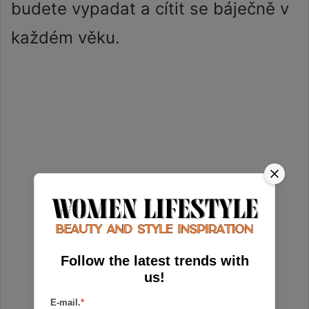
budete vypadat a cítit se báječně v
každém věku.
Follow the latest trends with
us!
E-mail.
*