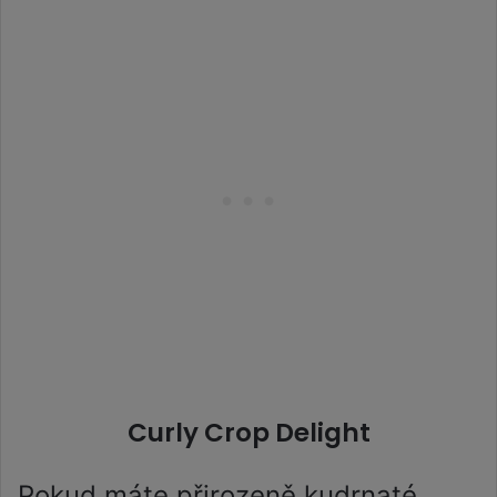
Curly Crop Delight
Pokud máte přirozeně kudrnaté