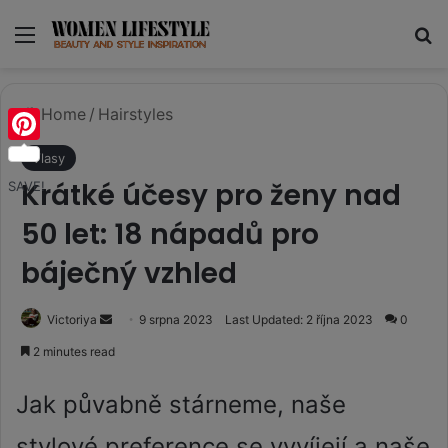
Menu
Se
Home
/
Hairstyles
Pinterest
Vlasy
Krátké účesy pro ženy nad
SAVE!
50 let: 18 nápadů pro
báječný vzhled
Send
Victoriya
9 srpna 2023
Last Updated: 2 října 2023
0
an
2 minutes read
email
Jak půvabně stárneme, naše
stylové preference se vyvíjejí a naše