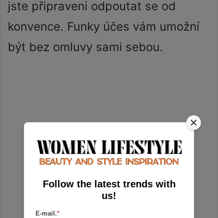
jste připraveni odpoutat se od
konvence. Funky účes vám umožní
být bez omluvy sami sebou.
Follow the latest trends with
us!
E-mail.
*