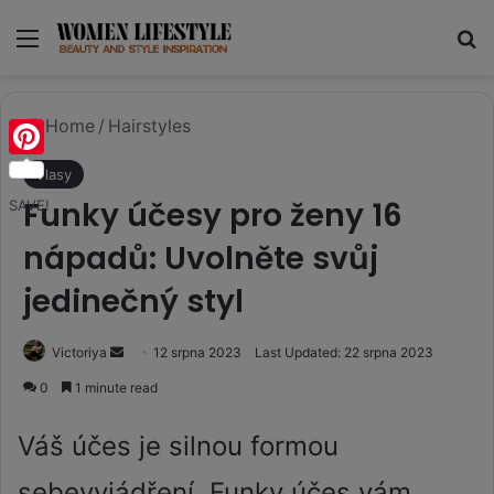
Menu
Se
Home
/
Hairstyles
Pinterest
Vlasy
Funky účesy pro ženy 16
SAVE!
nápadů: Uvolněte svůj
jedinečný styl
Send
Victoriya
12 srpna 2023
Last Updated: 22 srpna 2023
an
0
1 minute read
email
Váš účes je silnou formou
sebevyjádření. Funky účes vám