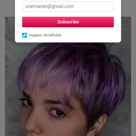
Subscribe
Надано SendPulse