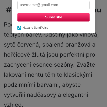
#10 Klasické Barvy Podzimu
Subscribe
Podzim je synonymem sytých,
Надано SendPulse
teplých barev. Odstíny jako vínová,
sytě červená, spálená oranžová a
hořčicově žlutá jsou perfektní pro
zachycení esence sezóny. Zvažte
lakování nehtů těmito klasickými
podzimními barvami, abyste
vytvořili nadčasový a elegantní
vzhled.