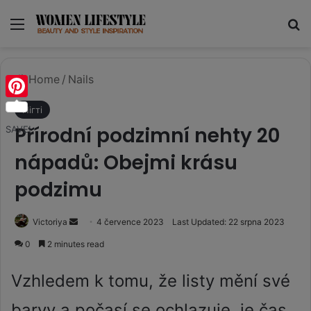
Menu
Se
Home
/
Nails
Pinterest
Нігті
Přírodní podzimní nehty 20
SAVE!
nápadů: Obejmi krásu
podzimu
Send
Victoriya
4 července 2023
Last Updated: 22 srpna 2023
an
0
2 minutes read
email
Vzhledem k tomu, že listy mění své
barvy a počasí se ochlazuje, je čas