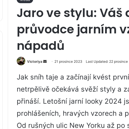
Jaro ve stylu: Váš
průvodce jarním v
nápadů
Send
Victoriya
21 prosince 2023
Last Updated: 22 prosince
an
email
Jak sníh taje a začínají kvést prv
netrpělivě očekává svěží styly a zá
přináší. Letošní jarní looky 2024
prohlášeních, hravých vzorech a př
Od rušných ulic New Yorku až po s