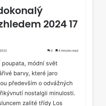
 dokonalý
zhledem 2024 17
 2023
0
4 minutes read
ní poupata, módní svět
řivé barvy, které jaro
 jsou především o odvážných
ikývnutí nostalgii minulosti.
luncem zalité třídy Los