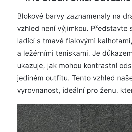
Blokové barvy zaznamenaly na drá
vzhled není výjimkou. Představte 
ladící s tmavě fialovými kalhotam
a ležérními teniskami. Je důkaze
ukazuje, jak mohou kontrastní ods
jediném outfitu. Tento vzhled na
vyrovnanost, ideální pro ženu, kter