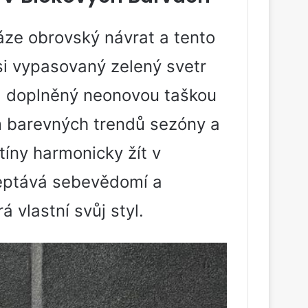
ze obrovský návrat a tento
si vypasovaný zelený svetr
i, doplněný neonovou taškou
m barevných trendů sezóny a
tíny harmonicky žít v
šeptává sebevědomí a
á vlastní svůj styl.