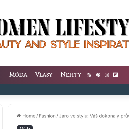
Móda
Vlasy
Nehty
RSS
Pinterest
Instagra
Flipb
Home
/
Fashion
/
Jaro ve stylu: Váš dokonalý pr
Móda