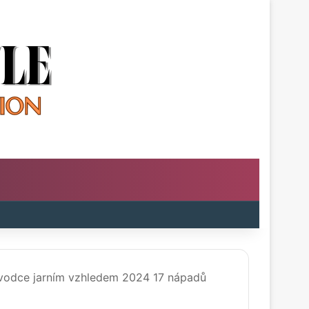
m
oard
ůvodce jarním vzhledem 2024 17 nápadů