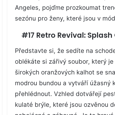
Angeles, pojďme prozkoumat trend
sezónu pro ženy, které jsou v mód
#17 Retro Revival: Splash
Představte si, že sedíte na scho
oblékáte si zářivý soubor, který je
širokých oranžových kalhot se sn
modrou bundou a vytváří úžasný ko
přehlédnout. Vzhled dotvářejí pes
kulaté brýle, které jsou ozvěnou 