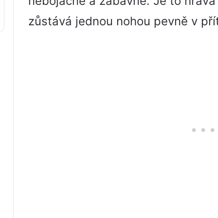
nebojácné a zábavné. Je to hravá
zůstává jednou nohou pevně v pří