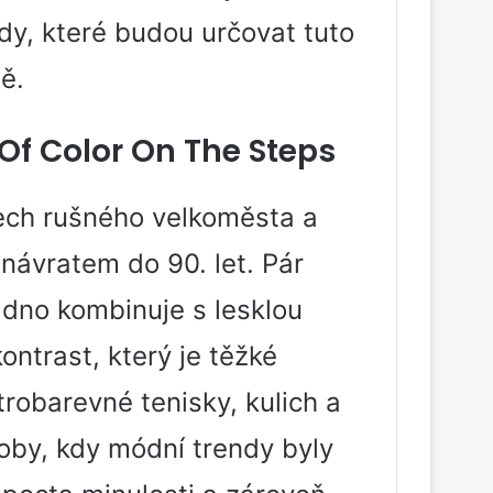
y, které budou určovat tuto
ě.
 Of Color On The Steps
dech rušného velkoměsta a
 návratem do 90. let. Pár
adno kombinuje s lesklou
ntrast, který je těžké
trobarevné tenisky, kulich a
doby, kdy módní trendy byly