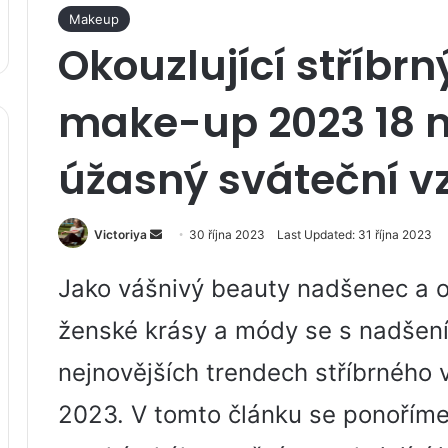
Makeup
Okouzlující stříbr
make-up 2023 18 
úžasný sváteční v
Send
Victoriya
30 října 2023
Last Updated: 31 října 2023
an
email
Jako vášnivý beauty nadšenec a os
ženské krásy a módy se s nadšen
nejnovějších trendech stříbrného v
2023. V tomto článku se ponořím