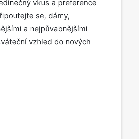
jedinečný vkus a preference
řipoutejte se, dámy,
ějšími a nejpůvabnějšími
 sváteční vzhled do nových