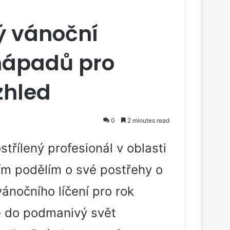
ný vánoční
nápadů pro
zhled
0
2 minutes read
třílený profesionál v oblasti
ím podělím o své postřehy o
ánočního líčení pro rok
e do podmanivý svět