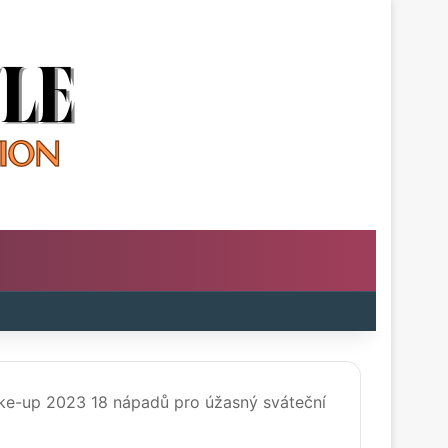
m
oard
ake-up 2023 18 nápadů pro úžasný sváteční