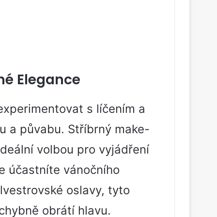
rné Elegance
experimentovat s líčením a
u a půvabu. Stříbrný make-
deální volbou pro vyjádření
e účastníte vánočního
lvestrovské oslavy, tyto
hybně obrátí hlavu.