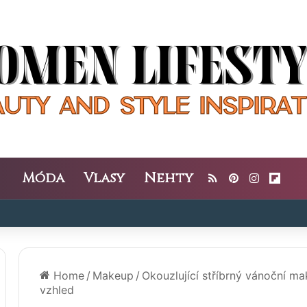
Móda
Vlasy
Nehty
RSS
Pinterest
Instagra
Flipb
Home
/
Makeup
/
Okouzlující stříbrný vánoční m
vzhled