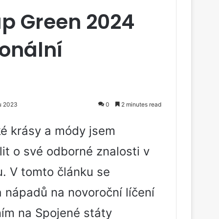
p Green 2024
onální
du 2023
0
2 minutes read
ké krásy a módy jsem
t o své odborné znalosti v
. V tomto článku se
 nápadů na novoroční líčení
ím na Spojené státy