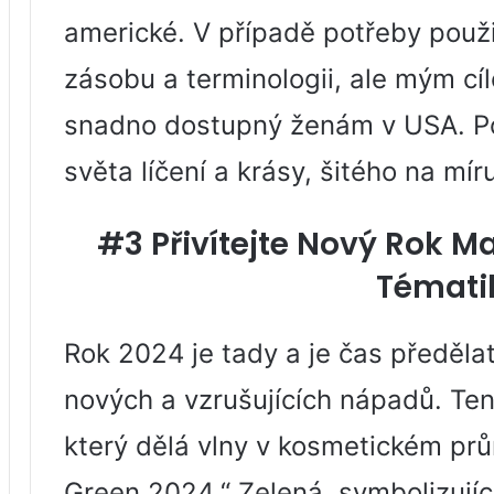
americké. V případě potřeby použi
zásobu a terminologii, ale mým cí
snadno dostupný ženám v USA. Po
světa líčení a krásy, šitého na mí
#3 Přivítejte Nový Rok 
Témati
Rok 2024 je tady a je čas předělat
nových a vzrušujících nápadů. Tent
který dělá vlny v kosmetickém pr
Green 2024.“ Zelená, symbolizující