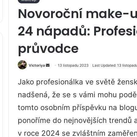
Novoroční make-u
24 nápadů: Profesi
průvodce
Send
Victoriya
13 listopadu 2023
Last Updated: 13 listopa
an
email
Jako profesionálka ve světě žens
nadšená, že se s vámi mohu poděli
tomto osobním příspěvku na blogu
ponoříme do nejnovějších trendů a
v roce 2024 se zvláštním zaměřen