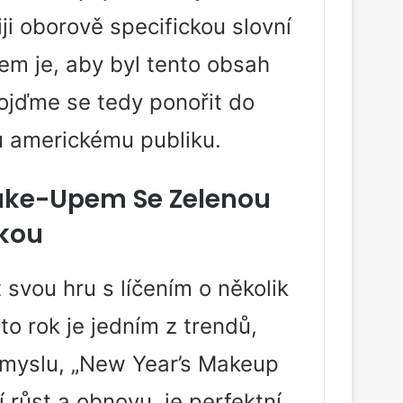
ji oborově specifickou slovní
lem je, aby byl tento obsah
jďme se tedy ponořit do
ru americkému publiku.
Make-Upem Se Zelenou
kou
 svou hru s líčením o několik
o rok je jedním z trendů,
ůmyslu, „New Year’s Makeup
 růst a obnovu, je perfektní