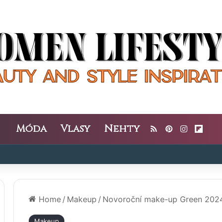
Móda
Vlasy
Nehty
RSS
Pinterest
Instagra
Flipb
Home
/
Makeup
/
Novoroční make-up Green 2024
Makeup