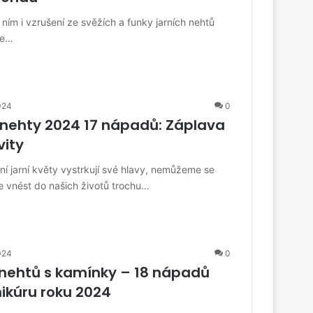
 ním i vzrušení ze svěžích a funky jarních nehtů
de…
024
0
 nehty 2024 17 nápadů: Záplava
vity
vní jarní květy vystrkují své hlavy, nemůžeme se
ce vnést do našich životů trochu…
024
0
 nehtů s kamínky – 18 nápadů
kúru roku 2024