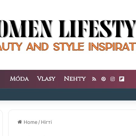
Móda
Vlasy
Nehty
RSS
Pinterest
Instagra
Flipb
Home
/
Нігті