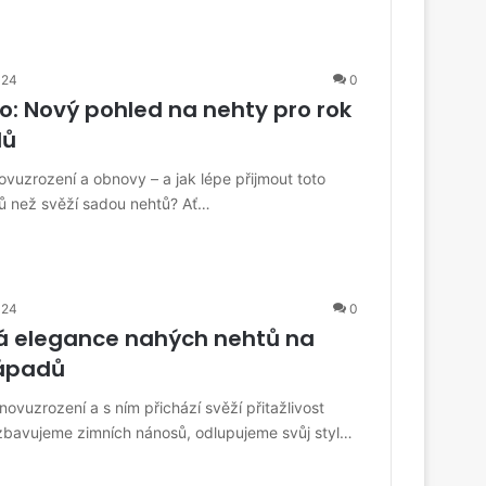
024
0
lo: Nový pohled na nehty pro rok
dů
vuzrození a obnovy – a jak lépe přijmout toto
ů než svěží sadou nehtů? Ať…
024
0
 elegance nahých nehtů na
nápadů
novuzrození a s ním přichází svěží přitažlivost
zbavujeme zimních nánosů, odlupujeme svůj styl…