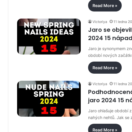
Read More »
Victoriya
11 ledna 2
Jaro se objevi
2024 15 nápa
Jaro je synonymem zno
období nových začátk
Read More »
Victoriya
11 ledna 2
Podhodnocená
jaro 2024 15 
Jaro ohlašuje období z
nahých nehtů. Jak se 
Read More »