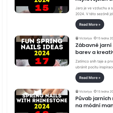
Jaro je ve vzduchu a s
2024. V této sezóně j
Read More »
Victoriya
15 ledna 2
Zábavné jarní
barev a kreati
Zatímco sníh taje a pr
ubránit pocitu inspira
Read More »
Victoriya
15 ledna 2
Půvab jarních
na módní mani