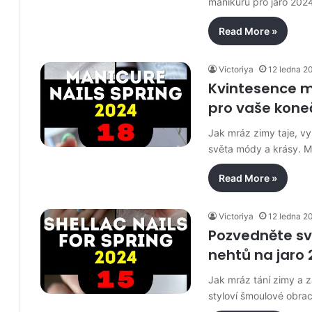
manikúru pro jaro 202
Read More »
Victoriya
12 ledna 2
Kvintesence ma
pro vaše kone
Jak mráz zimy taje, vy
světa módy a krásy. M
Read More »
Victoriya
12 ledna 2
Pozvedněte sv
nehtů na jaro
Jak mráz tání zimy a za
styloví šmoulové obra