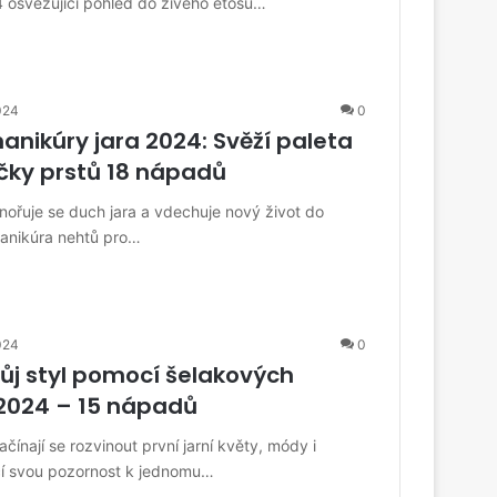
4 osvěžující pohled do živého étosu…
024
0
nikúry jara 2024: Svěží paleta
čky prstů 18 nápadů
nořuje se duch jara a vdechuje nový život do
anikúra nehtů pro…
024
0
ůj styl pomocí šelakových
 2024 – 15 nápadů
čínají se rozvinout první jarní květy, módy i
cí svou pozornost k jednomu…