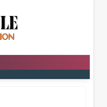
m
oard