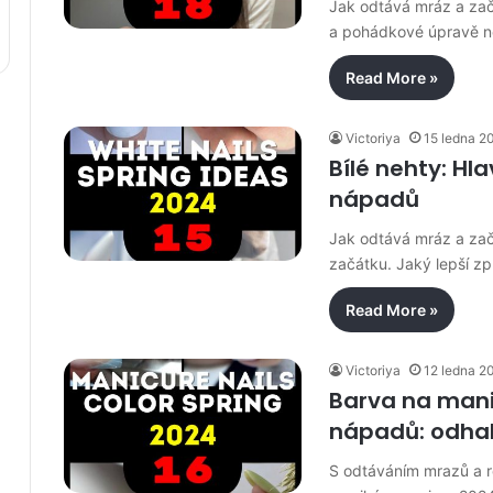
Jak odtává mráz a začín
a pohádkové úpravě ne
Read More »
Victoriya
15 ledna 2
Bílé nehty: Hla
nápadů
Jak odtává mráz a začí
začátku. Jaký lepší zp
Read More »
Victoriya
12 ledna 2
Barva na mani
nápadů: odhal
S odtáváním mrazů a ro