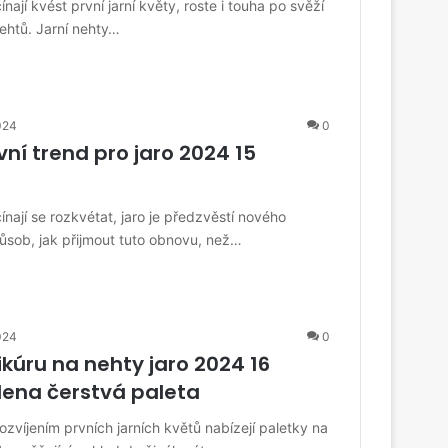
ají kvést první jarní květy, roste i touha po svěží
htů. Jarní nehty…
024
0
vní trend pro jaro 2024 15
nají se rozkvétat, jaro je předzvěstí nového
ůsob, jak přijmout tuto obnovu, než…
024
0
kúru na nehty jaro 2024 16
ena čerstvá paleta
zvíjením prvních jarních květů nabízejí paletky na