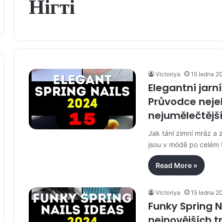
Нігті
Victoriya
15 ledna 2
Elegantní jarn
Průvodce neje
nejumělečtějš
Jak tání zimní mráz a z
jsou v módě po celém 
Read More »
Victoriya
15 ledna 2
Funky Spring N
nejnovějších 