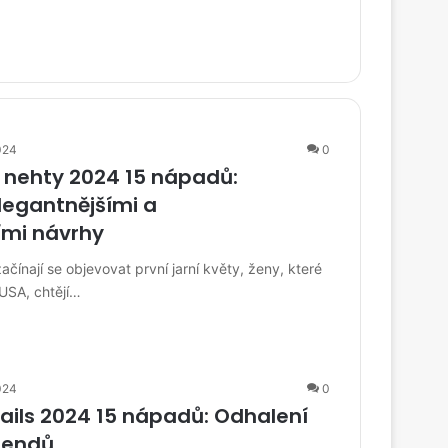
024
0
í nehty 2024 15 nápadů:
legantnějšími a
ími návrhy
ačínají se objevovat první jarní květy, ženy, které
USA, chtějí…
024
0
ails 2024 15 nápadů: Odhalení
trendů